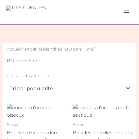
Trié
Aller
par
popularité
au
TIKS CREATIFS
contenu
Accueil
/ Produits identifiés “BO demi lune”
BO demi lune
4 résultats affichés
Bijoux
Bijoux
Boucles d’oreilles demi
Boucles d’oreilles longues