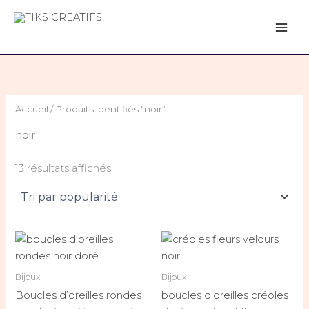
Trié
Aller
par
popularité
au
TIKS CREATIFS
contenu
Accueil
/ Produits identifiés “noir”
noir
13 résultats affichés
Bijoux
Bijoux
Boucles d’oreilles rondes
boucles d’oreilles créoles