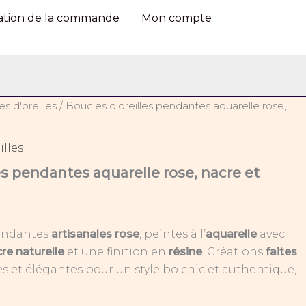
aquarelle
dation de la commande
Mon compte
rose,
nacre
et
résine
s d'oreilles
/ Boucles d’oreilles pendantes aquarelle rose,
illes
es pendantes aquarelle rose, nacre et
pendantes
artisanales rose
, peintes à l’
aquarelle
avec
re naturelle
et une finition en
résine
. Créations
faites
s et élégantes pour un style bo chic et authentique,