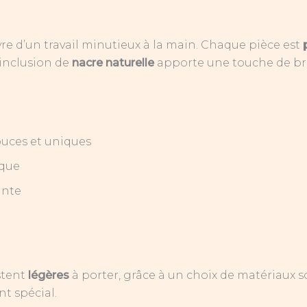
re d’un travail minutieux à la main. Chaque pièce est
’inclusion de
nacre naturelle
apporte une touche de bril
ouces et uniques
ique
ante
stent
légères
à porter, grâce à un choix de matériaux 
t spécial.