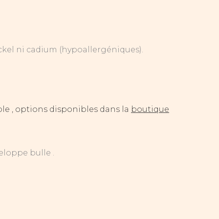
ckel ni cadium (hypoallergéniques).
e , options disponibles dans la
boutique
eloppe bulle .