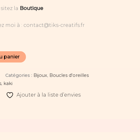
sitez la
Boutique
z moi à : contact@tiks-creatifs.fr
u panier
Catégories :
Bijoux
,
Boucles d'oreilles
s
,
kaki
Ajouter à la liste d’envies