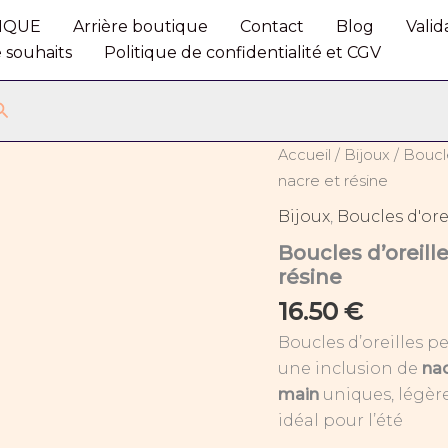
IQUE
Arrière boutique
Contact
Blog
Vali
e souhaits
Politique de confidentialité et CGV
Rechercher
quantité
Accueil
/
Bijoux
/
Boucle
de
nacre et résine
Boucles
d’oreilles
Bijoux
,
Boucles d'ore
pendantes
Boucles d’oreill
aquarelle
rose,
résine
nacre
16.50
€
et
résine
Boucles d’oreilles 
une inclusion de
nac
main
uniques, légère
idéal pour l’été