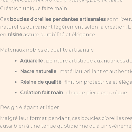
Une question? écrivez moi à : contact@tiks-creatifs.fr
Création unique faite main
Ces
boucles d’oreilles pendantes artisanales
sont l’œuv
naturelles qui varient légèrement selon la création. L
en
résine
assure durabilité et élégance.
Matériaux nobles et qualité artisanale
Aquarelle
: peinture artistique aux nuances d
Nacre naturelle
: matériau brillant et authent
Résine de qualité
: finition protectrice et élég
Création fait main
: chaque pièce est unique
Design élégant et léger
Malgré leur format pendant, ces boucles d’oreilles re
aussi bien à une tenue quotidienne qu’à un événemen