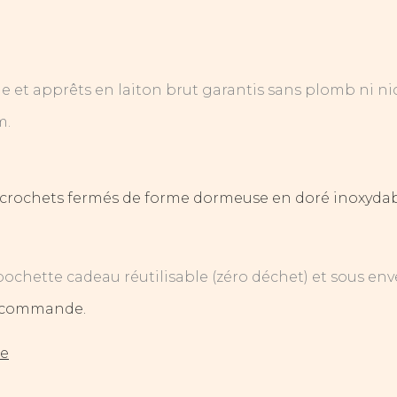
 et apprêts en laiton brut garantis sans plomb ni ni
m.
 crochets fermés de forme dormeuse en doré inoxydabl
pochette cadeau réutilisable (zéro déchet) et sous env
re commande.
ue