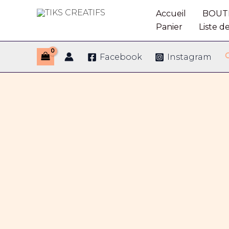
Aller
Accueil
BOUT
au
TIKS CREATIFS
Panier
Liste d
contenu
Facebook
Instagram