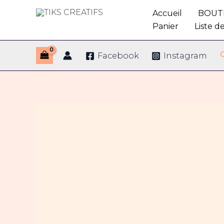
Aller
Accueil
BOUT
au
TIKS CREATIFS
Panier
Liste d
contenu
Facebook
Instagram