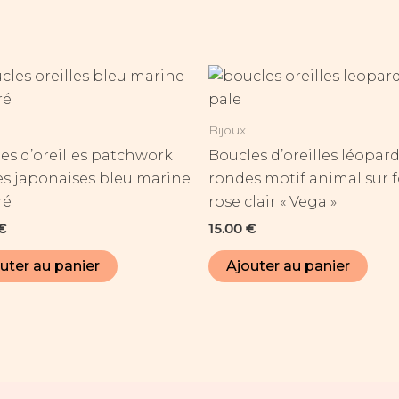
Bijoux
es d’oreilles patchwork
Boucles d’oreilles léopar
s japonaises bleu marine
rondes motif animal sur 
ré
rose clair « Vega »
€
15.00
€
uter au panier
Ajouter au panier