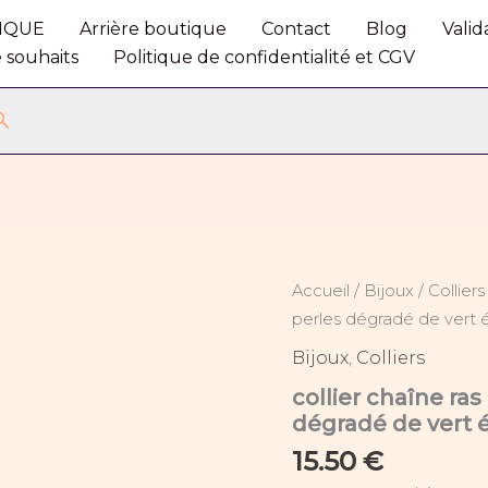
IQUE
Arrière boutique
Contact
Blog
Vali
e souhaits
Politique de confidentialité et CGV
Rechercher
quantité
Accueil
/
Bijoux
/
Colliers
de
perles dégradé de vert
collier
chaîne
Bijoux
,
Colliers
ras
collier chaîne ra
du
cou
dégradé de vert 
doré
15.50
€
inoxydable
perles