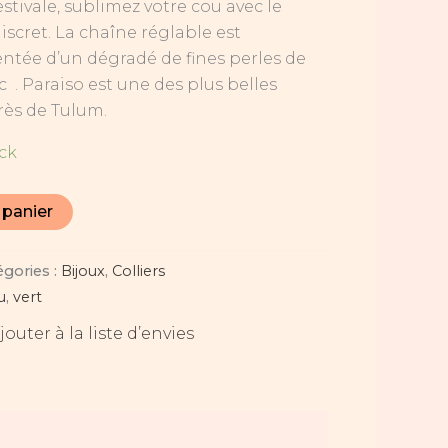
ivale, sublimez votre cou avec le
 discret. La chaîne réglable est
ntée d’un dégradé de fines perles de
 . Paraiso est une des plus belles
rès de Tulum.
ock
 panier
égories :
Bijoux
,
Colliers
u
,
vert
jouter à la liste d’envies