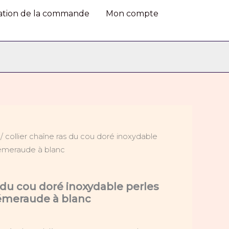
ras
du
dation de la commande
Mon compte
cou
doré
inoxydable
perles
dégradé
de
vert
émeraude
à
blanc
/ collier chaîne ras du cou doré inoxydable
 émeraude à blanc
s du cou doré inoxydable perles
émeraude à blanc