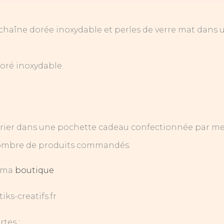
ou chaîne dorée inoxydable et perles de verre mat dans
doré inoxydable.
urrier dans une pochette cadeau confectionnée par me
e nombre de produits commandés.
 ma
boutique
ks-creatifs.fr
rtes :