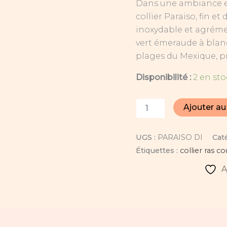
Dans une ambiance est
dégradé
collier Paraiso, fin et
de
vert
inoxydable et agréme
émeraude
vert émeraude à blanc
à
plages du Mexique, p
blanc
Disponibilité :
2 en st
Ajouter au
UGS :
PARAISO DI
Cat
Étiquettes :
collier ras co
A