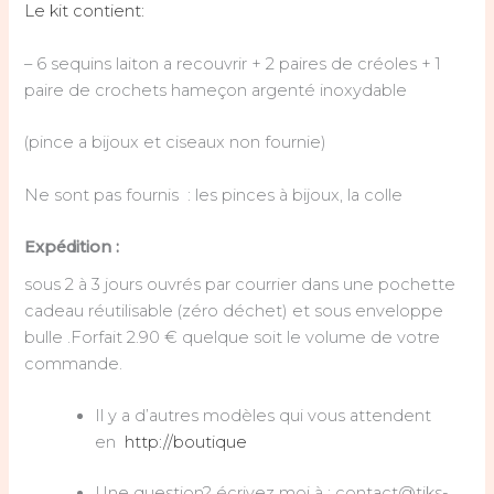
Le kit contient:
– 6 sequins laiton a recouvrir + 2 paires de créoles + 1
paire de crochets hameçon argenté inoxydable
(pince a bijoux et ciseaux non fournie)
Ne sont pas fournis : les pinces à bijoux, la colle
Expédition :
sous 2 à 3 jours ouvrés par courrier dans une pochette
cadeau réutilisable (zéro déchet) et sous enveloppe
bulle .Forfait 2.90 € quelque soit le volume de votre
commande.
Il y a d’autres modèles qui vous attendent
en
http://boutique
Une question? écrivez moi à : contact@tiks-