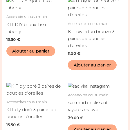
Accessoires cousu main
Accessoires cousu main
KIT DIY bijoux Tissu
Liberty
KIT diy laiton bronze 3
paires de boucles
13.50
€
d’oreilles
Ajouter au panier
11.50
€
Ajouter au panier
Accessoires cousu main
Accessoires cousu main
sac rond coulissant
KIT diy doré 3 paires de
rayures mauve
boucles d’oreilles
39.00
€
13.50
€
Ajouter au panier