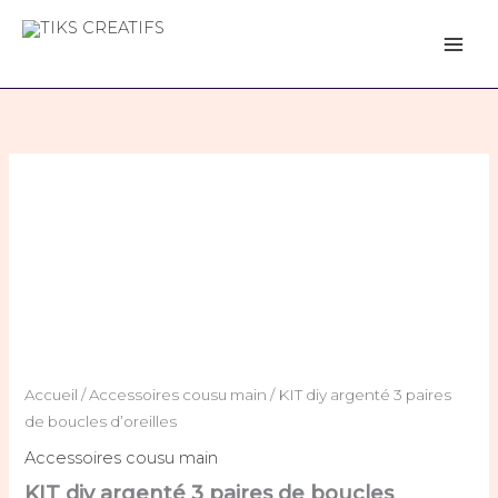
diy
Aller
argenté
au
TIKS CREATIFS
3
contenu
paires
de
boucles
d'oreilles
quantité
de
KIT
diy
argenté
3
paires
de
boucles
d'oreilles
Accueil
/
Accessoires cousu main
/ KIT diy argenté 3 paires
de boucles d’oreilles
Accessoires cousu main
KIT diy argenté 3 paires de boucles