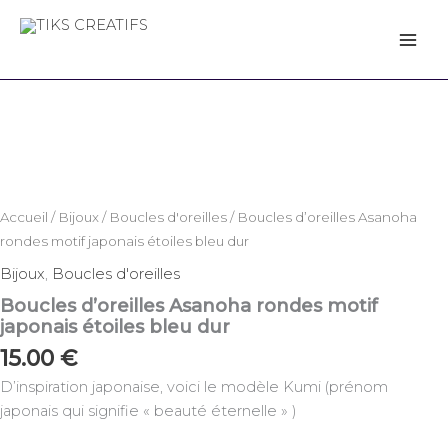
d'oreilles
Aller
Asanoha
au
TIKS CREATIFS
rondes
contenu
motif
quantité
japonais
de
étoiles
Boucles
bleu
d'oreilles
dur
Asanoha
rondes
motif
Accueil
/
Bijoux
/
Boucles d'oreilles
/ Boucles d’oreilles Asanoha
japonais
rondes motif japonais étoiles bleu dur
étoiles
bleu
Bijoux
,
Boucles d'oreilles
dur
Boucles d’oreilles Asanoha rondes motif
japonais étoiles bleu dur
15.00
€
D’inspiration japonaise, voici le modèle Kumi (prénom
japonais qui signifie « beauté éternelle » )