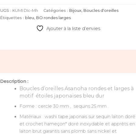
UGS :
KUMI DIc-Mh
Catégories :
Bijoux
,
Boucles d'oreilles
Étiquettes :
bleu
,
BO rondes larges
Ajouter à la liste d’envies
Description
Avis (0)
Description :
Boucles d’oreilles Asanoha rondes et larges à
motif étoiles japonaises bleu dur
Forme : cercle 30 mm , sequins 25 mm .
Matériaux : washi tape japonais sur sequin laiton doré
et crochet hameçon* doré inoxydable et apprêts en
laiton brut garantis sans plomb sans nickel et