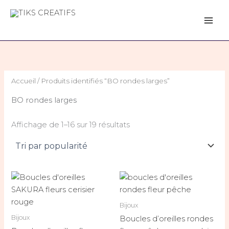
Trié
Aller
par
popularité
au
TIKS CREATIFS
contenu
Accueil
/ Produits identifiés “BO rondes larges”
BO rondes larges
Affichage de 1–16 sur 19 résultats
Bijoux
Bijoux
Boucles d’oreilles rondes