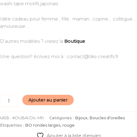
washi tape motifs japonais
Idée cadeau pour femme , fille , maman , copine , collègue ,
amoureuse …
D’autres modèles ? visitez la
Boutique
Une question? écrivez moi à : contact@tiks-creatifs.fr
Ajouter au panier
UGS :
KOUBAI DIc-Mh
Catégories :
Bijoux
,
Boucles d'oreilles
Étiquettes :
BO rondes larges
,
rouge
Ajouter à la liste d’envies