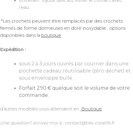
Entretien : bijoux délicats, éviter le contact avec
l’eau .
*Les crochets peuvent être remplacés par des crochets
fermés de forme dormeuses en doré inoxydable , options
disponibles dans la
boutique
Expédition :
sous 2 à 3 jours ouvrés par courrier dans une
pochette cadeau réutilisable (zéro déchet) et
sous enveloppe bulle .
Forfait 2.90 € quelque soit le volume de votre
commande.
d’autres modèles vous attendent en
Boutique
Une question? écrivez moi à : contact@tiks-creatifs.fr