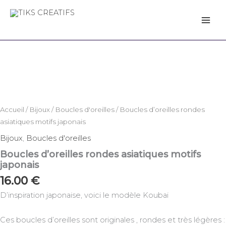
d'oreilles
Aller
rondes
au
TIKS CREATIFS
asiatiques
contenu
motifs
quantité
japonais
de
Boucles
d'oreilles
rondes
asiatiques
motifs
Accueil
/
Bijoux
/
Boucles d'oreilles
/ Boucles d’oreilles rondes
japonais
asiatiques motifs japonais
Bijoux
,
Boucles d'oreilles
Boucles d’oreilles rondes asiatiques motifs
japonais
16.00
€
D’inspiration japonaise, voici le modèle Koubai
Ces boucles d’oreilles sont originales , rondes et très légères :