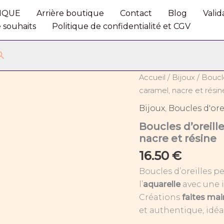
IQUE
Arrière boutique
Contact
Blog
Vali
e souhaits
Politique de confidentialité et CGV
Rechercher
quantité
Accueil
/
Bijoux
/
Boucle
de
caramel, nacre et résin
Boucles
d’oreilles
Bijoux
,
Boucles d'ore
pendantes
Boucles d’oreil
aquarelle
marron
nacre et résine
caramel,
16.50
€
nacre
et
Boucles d’oreilles 
résine
l’
aquarelle
avec une 
Créations
faites mai
et authentique, idéal