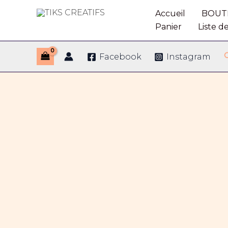
Aller
Accueil
BOUT
au
TIKS CREATIFS
Panier
Liste d
contenu
Facebook
Instagram