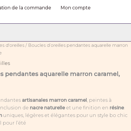
aquarelle
dation de la commande
Mon compte
marron
caramel,
nacre
et
résine
s d'oreilles
/ Boucles d’oreilles pendantes aquarelle marron
e
illes
les pendantes aquarelle marron caramel,
pendantes
artisanales marron caramel
, peintes à
inclusion de
nacre naturelle
et une finition en
résine
.
n
uniques, légères et élégantes pour un style bo chic
 pour l’été