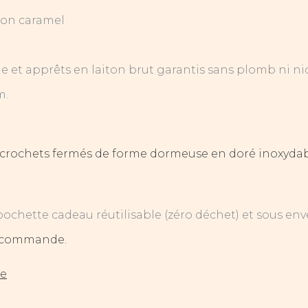
ron caramel
 et apprêts en laiton brut garantis sans plomb ni ni
m.
 crochets fermés de forme dormeuse en doré inoxydabl
pochette cadeau réutilisable (zéro déchet) et sous env
re commande.
ue