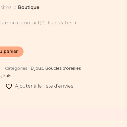
sitez la
Boutique
z moi à : contact@tiks-creatifs.fr
u panier
Catégories :
Bijoux
,
Boucles d'oreilles
s
,
kaki
Ajouter à la liste d’envies