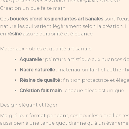
Une question? écrivez moi à : contact@tiks-creatifs.fr
Création unique faite main
Ces
boucles d’oreilles pendantes artisanales
sont l’œuv
naturelles qui varient légèrement selon la création. L
en
résine
assure durabilité et élégance.
Matériaux nobles et qualité artisanale
Aquarelle
: peinture artistique aux nuances d
Nacre naturelle
: matériau brillant et authent
Résine de qualité
: finition protectrice et élég
Création fait main
: chaque pièce est unique
Design élégant et léger
Malgré leur format pendant, ces boucles d’oreilles re
aussi bien à une tenue quotidienne qu’à un événemen