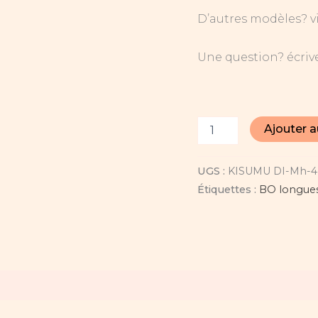
D’autres modèles? vi
Une question? écrive
Ajouter a
UGS :
KISUMU DI-Mh-4
Étiquettes :
BO longue