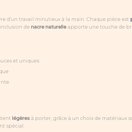
re d’un travail minutieux à la main. Chaque pièce est
’inclusion de
nacre naturelle
apporte une touche de bril
ouces et uniques
ique
ante
stent
légères
à porter, grâce à un choix de matériaux 
t spécial.