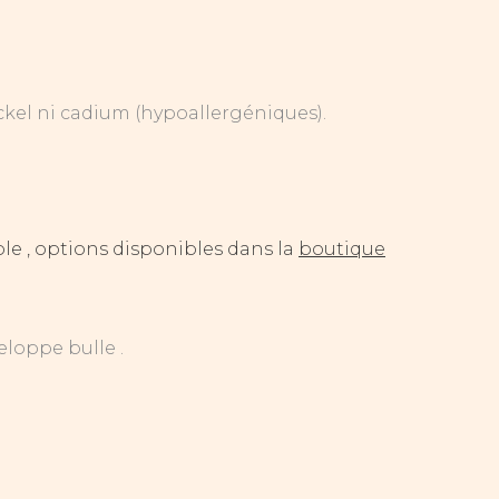
ckel ni cadium (hypoallergéniques).
e , options disponibles dans la
boutique
eloppe bulle .