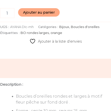
Ajouter au panier
UGS :
AYANA DIc-mh
Catégories :
Bijoux
,
Boucles d'oreilles
Étiquettes :
BO rondes larges
,
orange
Ajouter à la liste d’envies
Description
Avis (0)
Description :
Boucles d’oreilles rondes et larges à motif
fleur pêche sur fond doré .
Forme : cercle 30 mm, sequins 25 mm