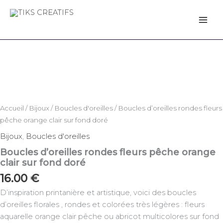
Aller
au
TIKS CREATIFS
contenu
quantité
de
Boucles
d'oreilles
rondes
fleurs
pêche
Accueil
/
Bijoux
/
Boucles d'oreilles
/ Boucles d’oreilles rondes fleurs
orange
pêche orange clair sur fond doré
clair
sur
Bijoux
,
Boucles d'oreilles
fond
Boucles d’oreilles rondes fleurs pêche orange
doré
clair sur fond doré
16.00
€
D’inspiration printanière et artistique, voici des boucles
d’oreilles florales , rondes et colorées très légères : fleurs
aquarelle orange clair pêche ou abricot multicolores sur fond