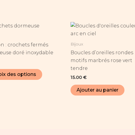
Ce
produit
a
Bijoux
n : crochets fermés
plusieurs
use doré inoxydable
Boucles d’oreilles rondes
variations.
motifs marbrés rose vert
Les
tendre
options
ix des options
15.00
€
peuvent
être
Ajouter au panier
choisies
sur
la
page
du