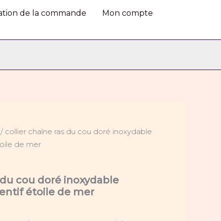
ras
du
dation de la commande
Mon compte
cou
doré
inoxydable
médaille
et
pendentif
étoile
de
mer
/ collier chaîne ras du cou doré inoxydable
toile de mer
s du cou doré inoxydable
entif étoile de mer