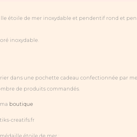
ille étoile de mer inoxydable et pendentif rond et pen
doré inoxydable.
urrier dans une pochette cadeau confectionnée par me
e nombre de produits commandés.
 ma
boutique
ks-creatifs.fr
médaille étoile de mer :