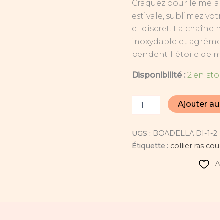
Craquez pour le mél
et
estivale, sublimez votr
pendentif
étoile
et discret. La chaîne 
de
inoxydable et agréme
mer
pendentif étoile de 
Disponibilité :
2 en st
Ajouter au
UGS :
BOADELLA DI-1-2
Étiquette :
collier ras cou
A