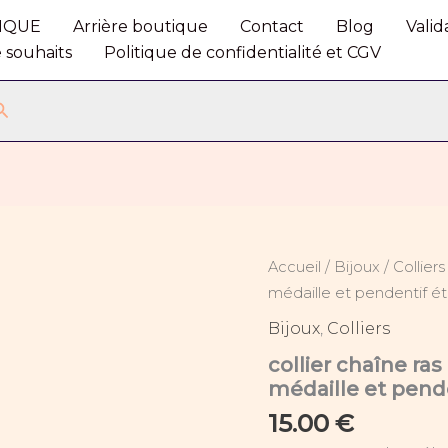
IQUE
Arrière boutique
Contact
Blog
Vali
e souhaits
Politique de confidentialité et CGV
Rechercher
quantité
Accueil
/
Bijoux
/
Colliers
de
médaille et pendentif é
collier
chaîne
Bijoux
,
Colliers
ras
collier chaîne ra
du
cou
médaille et pend
doré
15.00
€
inoxydable
médaille