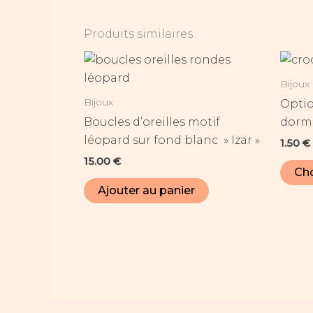
Produits similaires
Bijoux
Bijoux
Optio
Boucles d’oreilles motif
dorme
léopard sur fond blanc » Izar »
1.50
€
15.00
€
Cho
Ajouter au panier