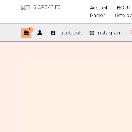
Aller
Accueil
BOUT
au
TIKS CREATIFS
Panier
Liste d
contenu
Facebook
Instagram